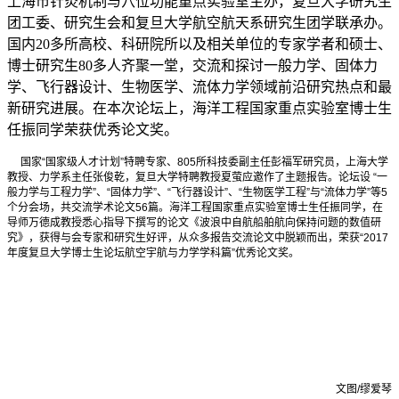
上海市针灸机制与穴位功能重点实验室主办，复旦大学研究生
团工委、研究生会和复旦大学航空航天系研究生团学联承办。
国内20多所高校、科研院所以及相关单位的专家学者和硕士、
博士研究生80多人齐聚一堂，交流和探讨一般力学、固体力
学、飞行器设计、生物医学、流体力学领域前沿研究热点和最
新研究进展。在本次论坛上，海洋工程国家重点实验室博士生
任振同学荣获优秀论文奖。
国家“国家级人才计划”特聘专家、805所科技委副主任彭福军研究员，上海大学
教授、力学系主任张俊乾，复旦大学特聘教授夏萤应邀作了主题报告。论坛设 “一
般力学与工程力学”、“固体力学”、“飞行器设计”、“生物医学工程”与“流体力学”等5
个分会场，共交流学术论文56篇。海洋工程国家重点实验室博士生任振同学，在
导师万德成教授悉心指导下撰写的论文《波浪中自航船舶航向保持问题的数值研
究》，获得与会专家和研究生好评，从众多报告交流论文中脱颖而出，荣获“2017
年度复旦大学博士生论坛航空宇航与力学学科篇”优秀论文奖。
文图/缪爱琴