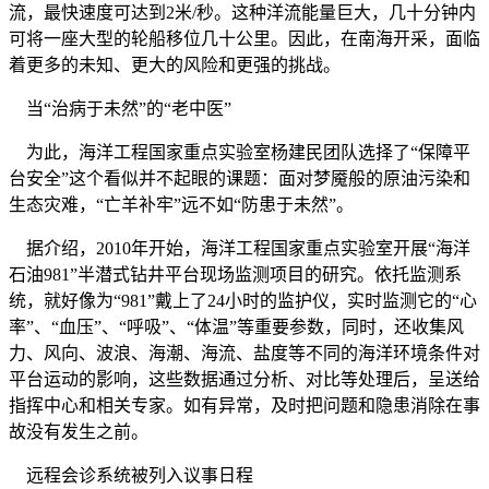
流，最快速度可达到2米/秒。这种洋流能量巨大，几十分钟内
可将一座大型的轮船移位几十公里。因此，在南海开采，面临
着更多的未知、更大的风险和更强的挑战。
当“治病于未然”的“老中医”
为此，海洋工程国家重点实验室杨建民团队选择了“保障平
台安全”这个看似并不起眼的课题：面对梦魇般的原油污染和
生态灾难，“亡羊补牢”远不如“防患于未然”。
据介绍，2010年开始，海洋工程国家重点实验室开展“海洋
石油981”半潜式钻井平台现场监测项目的研究。依托监测系
统，就好像为“981”戴上了24小时的监护仪，实时监测它的“心
率”、“血压”、“呼吸”、“体温”等重要参数，同时，还收集风
力、风向、波浪、海潮、海流、盐度等不同的海洋环境条件对
平台运动的影响，这些数据通过分析、对比等处理后，呈送给
指挥中心和相关专家。如有异常，及时把问题和隐患消除在事
故没有发生之前。
远程会诊系统被列入议事日程