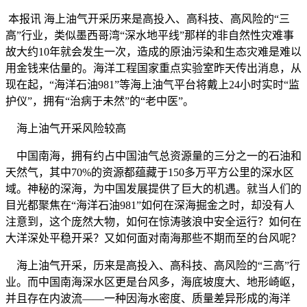
本报讯 海上油气开采历来是高投入、高科技、高风险的“三
高”行业，类似墨西哥湾“深水地平线”那样的非自然性灾难事
故大约10年就会发生一次，造成的原油污染和生态灾难是难以
用金钱来估量的。海洋工程国家重点实验室昨天传出消息，从
现在起，“海洋石油981”等海上油气平台将戴上24小时实时“监
护仪”，拥有“治病于未然”的“老中医”。
海上油气开采风险较高
中国南海，拥有约占中国油气总资源量的三分之一的石油和
天然气，其中70%的资源都蕴藏于150多万平方公里的深水区
域。神秘的深海，为中国发展提供了巨大的机遇。就当人们的
目光都聚焦在“海洋石油981”如何在深海掘金之时，却没有人
注意到，这个庞然大物，如何在惊涛骇浪中安全运行？如何在
大洋深处平稳开采？又如何面对南海那些不期而至的台风呢？
海上油气开采，历来是高投入、高科技、高风险的“三高”行
业。而中国南海深水区更是台风多，海底坡度大、地形崎岖，
并且存在内波流——一种因海水密度、质量差异形成的海洋