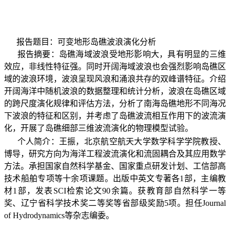
报告题目：可变地形岛礁波浪演化分析
报告摘要：岛礁海域波浪受地形影响大，具有明显的三维
效应，非线性特征强。同时开阔海域波浪也会强烈影响岛礁区
域的波浪环境，波浪呈现风浪和涌浪共存的双峰谱特征。介绍
开阔海洋中随机波浪的数据整理和统计分析，波浪在岛礁区域
的跨尺度演化规律和评估方法，分析了南海岛礁地形不同海况
下波浪的特征和区别，并考虑了岛礁波流相互作用下的波流演
化，开展了岛礁细部三维波流演化的物理模型试验。
个人简介：王振，北京航空航天大学数学科学学院教授、
博导，研究方向为海洋工程波流演化和流固耦合及其应用数学
方法。承担国家自然科学基金
、
国家重点研发计划
、
工信部高
技术船舶专项等十余项课题。出版中英文专著各
1
部，主编教
材
1
部，发表
SCI
检索论文
90
余篇。获教育部自然科学一等
奖
、
辽宁省科学技术奖二等奖等省部级奖励
5
项。担任
Journal
of Hydrodynamics
等杂志编委。