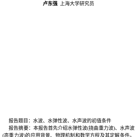
卢东强
上海大学
研究员
报告题目：水波、水弹性波、水声波的初值条件
报告摘要：本报告首先介绍水弹性波
(
挠曲重力波
)
、水声波
(
声重力波
)
的应用背景、物理机制和数学方程及其定解条件。