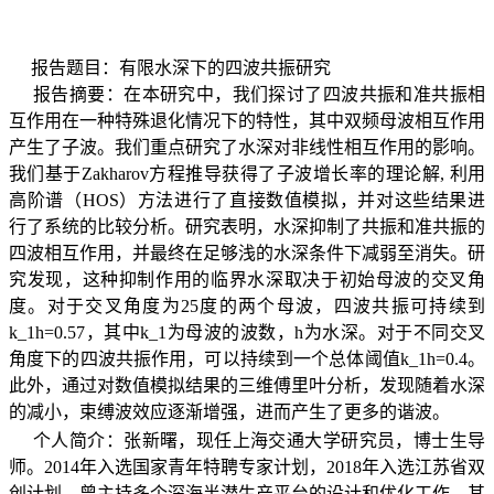
报告题目：有限水深下的四波共振研究
报告摘要：在本研究中，我们探讨了四波共振和准共振相
互作用在一种特殊退化情况下的特性，其中双频母波相互作用
产生了子波。我们重点研究了水深对非线性相互作用的影响。
我们基于
Zakharov
方程推导获得了子波增长率的理论解
,
利用
高阶谱（
HOS
）方法进行了直接数值模拟，并对这些结果进
行了系统的比较分析。研究表明，水深抑制了共振和准共振的
四波相互作用，并最终在足够浅的水深条件下减弱至消失。研
究发现，这种抑制作用的临界水深取决于初始母波的交叉角
度。对于交叉角度为
25
度的两个母波，四波共振可持续到
k_1h=0.57
，其中
k_1
为母波的波数，
h
为水深。对于不同交叉
角度下的四波共振作用，可以持续到一个总体阈值
k_1h=0.4
。
此外，通过对数值模拟结果的三维傅里叶分析，发现随着水深
的减小，束缚波效应逐渐增强，进而产生了更多的谐波。
个人简介：张新曙，现任上海交通大学研究员，博士生导
师。
2014
年入选国家青年特聘专家计划，
2018
年入选江苏省双
创计划，曾主持多个深海半潜生产平台的设计和优化工作，其