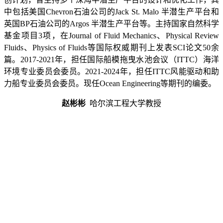
中包括美国
Chevron
石油公司的
Jack St. Malo
半潜生产平台和
英国
BP
石油公司的
Argos
半潜生产平台等。主持国家自然科学
基金项目
3
项，在
Journal of Fluid Mechanics
、
Physical Review
Fluids
、
Physics of Fluids
等国际权威期刊上发表
SCI
论文
50
余
篇。
2017-2021
年，担任国际船模拖曳水池会议（
ITTC
）海洋
环境专业委员会委员。
2021-2024
年，担任
ITTC
风能驱动和助
力船专业委员会委员。现任
Ocean Engineering
等期刊的编委。
赵彬彬
哈尔滨工程大学教授