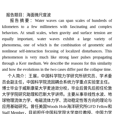
报告题目：海面微尺度波
报告摘要：
Water waves can span scales of hundreds of
kilometers to a few millimeters with fascinating and complex
behaviors. At small scales, when gravity and surface tension are
equally important, water waves exhibit a large variety of
phenomena, one of which is the combination of geometric and
nonlinear self-interaction focusing of localized disturbances. This
phenomenon is very much like strong laser pulses propagating
through a Kerr medium. We describe the reasons for this similarity
and how the evolutions in the two cases differ past the collapse time.
个人简介：王展，中国科学院力学研究所研究员、学术委
员会副主任，中国科学院流固耦合系统力学重点实验室主任。
博士毕业于威斯康星大学麦迪逊分校，毕业后曾先后担任伦敦
大学学院研究助理和巴斯大学讲师。主要从事非线性水波、地
球物理流体力学、电磁流体力学、流动稳定性等方向的理论与
应用基础研究。曾任美国
Woods Hole
海洋研究所
GFD Fellow
和
Staff Member
，目前担任中国科学院大学岗位教授、中国力学