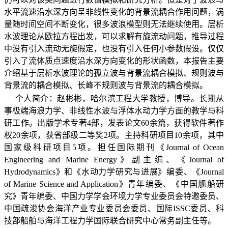
水平流速沿水深方向呈非线性变化的背景流耦合作用问题，涡
量随时间空间不断变化，很多波浪模型则无法继续使用。层析
水波理论从欧拉方程出发，可以求解有旋流动问题，推导过程
中没有引入流动无旋假定，也没有引入任何小参数假设。仅仅
引入了流体质点速度沿水深方向变化的形状函数，本报告主要
介绍基于层析水波理论的孤立波与背景流耦合模拟、规则波与
背景流的耦合模拟、长峰不规则波与背景流的耦合模拟。
个人简介：赵彬彬，哈尔滨工程大学教授，博导。长期从
事极端海浪力学、非线性水波与浮体水动力学方面的教学与科
研工作。出版学术专著
4
部，发表论文
60
余篇，获得软件著作
权
20
余项，获省部级二等奖
2
项。主持科研项目
10
余项，其中
国家级科研项目
5
项。担任国际期刊《
Journal of Ocean
Engineering and Marine Energy
》副主编、《
Journal of
Hydrodynamics
》和《水动力学研究与进展》编委、《
Journal
of Marine Science and Application
》青年编委、《中国舰船研
究》青年编委、中国力学学会环境力学专业委员会特邀委员、
中国疏浚协会海洋产业专业委员会委员、国际
ISSC
委员、科
技部船舶与海洋工程力学国际联合研究中心常务副主任等。