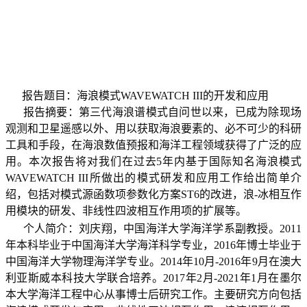
报告题目：海浪模式
WAVEWATCH III
的开发和应用
报告摘要：第三代海浪谱模式自问世以来，已成为除现场
观测和卫星遥感以外、用以获取海浪要素的、必不可少的科研
工具和手段，在海浪数值预报和海洋工程领域获得了广泛的应
用。本次报告将对我们在过去
5
年内基于国际知名海浪模式
WAVEWATCH III
所做出的模式研发和应用工作给出简单介
绍，包括对模式源函数项参数化方案
ST6
的改进，浪
-
冰相互作
用模块的研发、非线性四波相互作用项的扩展等。
个人简介：刘庆翔，中国海洋大学海洋学系副教授。
2011
年本科毕业于中国海洋大学海洋科学专业，
2016
年博士毕业于
中国海洋大学物理海洋学专业。
2014
年
10
月
-2016
年
9
月在澳大
利亚斯威本科技大学联合培养。
2017
年
2
月
-2021
年
1
月在墨尔
本大学海洋工程中心从事博士后研究工作。主要研究方向包括