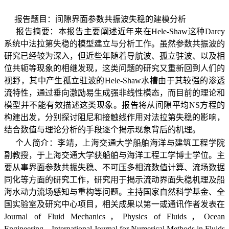
报告题目：间隙界面参数共振波失稳的建模分析
报告摘要：本报告主要阐述近年来在
Hele-Shaw
这种
Darcy
系统中法拉第失稳的模型建立与分析工作。虽然参数共振波的
研究已经较为深入，但近些年随着导航波、孤立驻波、以及相
位共轭等现象的相继发现，这类问题的研究又重新回到人们的
视野，其中产生孤立驻波的
Hele-Shaw
水槽由于其较强的渗透
流特性，通过垂向激励易生成强非线性模态，而目前的理论和
模型并不能有效描述这类现象。报告将从间隙平均
NS
方程的
构建出发，分别探讨阻尼和接触线作用对法拉第失稳的影响，
结合数值与理论分析的手段逐个揭示现象背后的机理。
个人简介：李靖，上海交通大学船舶海洋与建筑工程学院
副教授，于上海交通大学获船舶与海洋工程工学博士学位。主
要从事界面参数共振失稳、不可压多相流数值计算、流场数据
同化等方面的研究工作，研究用于揭示流动界面失稳机理及船
海水动力流场感知与重构等问题。主持国家自然科学基金、全
国实验室及研究中心项目，相关成果以第一或通讯作者发表在
Journal of Fluid Mechanics
，
Physics of Fluids
，
Ocean
Engineering
，
International Journal for Numerical Methods in Fluids