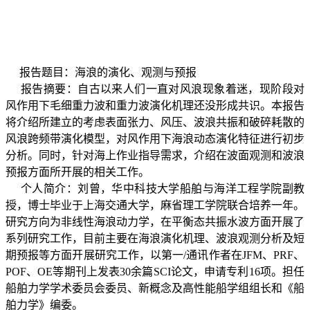
报告题目：海浪的演化、观测与预报
报告摘要：自古以来人们一直对风浪现象着迷，现阶段对
风作用下毛细重力波和重力波演化机理还没形成共识。本报告
将介绍所建立的考虑表面张力、风压、波浪共振和破碎耗散的
风浪跨频带演化模型，对风作用下海浪动态演化特征进行初步
分析。同时，针对海上作业指导需求，介绍在波面观测和波浪
预报方面所开展的相关工作。
个人简介：
刘曾，华中科技大学船舶与海洋工程学院副教
授，博士毕业于上海交通大学，麻省理工学院联合培养一年。
研究方向为非线性海浪动力学，在平衡态共振水波方面开展了
系列研究工作，目前主要在海浪演化机理、波浪观测分析及短
期预报等方面开展研究工作，以第一
/
通讯作者在
JFM
、
PRF
、
POF
、
OE
等期刊上发表
30
余篇
SCI
论文，申请专利
16
项。担任
船舶力学学术委员会委员、新概念及高性能船学组组长和《船
舶力学》编委
。