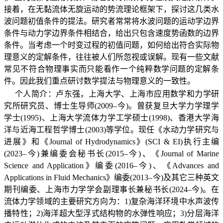
接着，在无黏流体无旋运动的势流理论框架下，探讨这几类水
波问题初值条件的提法。研究者常常将水波问题的运动学边界
条件与动力学边界条件相结合，给出只包含速度势函数的边界
条件。当考虑一个时变过程的初值问题，如何给出符合实际物
理意义的定解条件，往往被人们所忽视或误解。现有一些文献
常见不符合物理事实而只能看作一个纯粹数学问题的定解条
件。因此我们重点研讨数学提法与物理意义的一致性。
个人简介：卢东强，上海大学、上海市应用数学和力学研
究所研究员、博士生导师
(2009–
今
)
。曾获复旦大学力学理学
学士
(1995)
、上海大学流体力学工学硕士
(1998)
、香港大学海
洋与近海工程哲学博士
(2003)
等学位。现任《水动力学研究与
进展》和《
Journal of Hydrodynamics
》
(SCI & EI)
执行主编
(2023–
今
)
兼编委会秘书长
(2015–
今
)
、《
Journal of Marine
Science and Application
》编委
(2016–
今
)
、《
Advances and
Applications in Fluid Mechanics
》编委
(2013–
今
)
及其它三种英文
期刊编委、上海市力学学会副理事长兼秘书长
(2024–
今
)
。在
流体力学领域的主要研究方向为：
1)
复杂海洋环境中水声波传
播特性；
2)
海洋超大型浮式结构物的水弹性响应；
3)
分层海洋