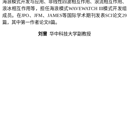
海浪模式开发与应用、非线性四波相互作用、浪流相互作用、
浪冰相互作用等，
担任
海浪模式
WAVEWATCH III
模式开发组
成员。在
JPO
、
JFM
、
JAMES
等国际学术期刊发表
SCI
论文
29
篇，其中第一作者论文
8
篇。
刘曾
华中科技大学副教授