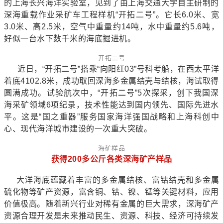
的上海长兴海洋实验室，见到了由上海交通大学自主研制的
深海重载作业采矿车工程样机“开拓二号”。它长6.0米、宽
3.0米、高2.5米，空气中重量约14吨，水中重量约5.6吨，
好似一台水下数千米的海底掘进机。
开拓二号
近日，“开拓二号”搭乘“向阳红03”号科考船，在西太平洋
着底4102.8米，成功取回深海多金属结壳与结核，海试取得
圆满成功。试验航次中，“开拓二号”5次探采，创下我国深
海采矿领域6项纪录，技术性能达到国内领先、国际先进水
平。这是“国之重器”服务国家海洋强国战略和上海科创中
心、现代海洋城市建设的一次重大突破。
海矿样品
获得200多公斤各类深海矿产样品
大洋海底蕴藏着丰富的多金属结核、富钴结壳和多金属
硫化物等矿产资源，富含铜、钴、镍、锰等关键材料，应用
价值极高。随着新兴行业对稀有金属的巨大需求，深海矿产
资源合理开发是未来推动民生、资源、科技、经济可持续发