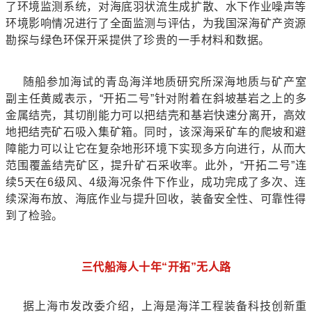
了环境监测系统，对海底羽状流生成扩散、水下作业噪声等
环境影响情况进行了全面监测与评估，为我国深海矿产资源
勘探与绿色环保开采提供了珍贵的一手材料和数据。
随船参加海试的青岛海洋地质研究所深海地质与矿产室
副主任黄威表示，“开拓二号”针对附着在斜坡基岩之上的多
金属结壳，其切削能力可以把结壳和基岩快速分离开，高效
地把结壳矿石吸入集矿箱。同时，该深海采矿车的爬坡和避
障能力可以让它在复杂地形环境下实现多方向进行，从而大
范围覆盖结壳矿区，提升矿石采收率。此外，“开拓二号”连
续5天在6级风、4级海况条件下作业，成功完成了多次、连
续深海布放、海底作业与提升回收，装备安全性、可靠性得
到了检验。
三代船海人十年“开拓”无人路
据上海市发改委介绍，上海是海洋工程装备科技创新重