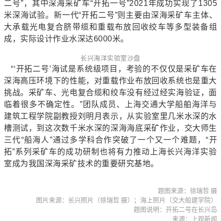
二号”，其中深海采矿车“开拓一号”2021年成功实现了1305
米深海试验。新一代“开拓二号”则主要由深海采矿车主体、
大承载光电复合脐带缆和重载布放回收绞车等多型装备组
成，实际设计作业水深达6000米。
长兴海洋实验室沙盘
“‘开拓二号’海试是系统级项目，考验的不仅仅是采矿车在
深海高压环境下的性能，对重载作业布放回收系统也是重大
挑战。采矿车、光电复合缆和绞车没有经过经实海验证，面
临着很多不确定性。”团队成员、上海交通大学船舶海洋与
建筑工程学院副教授刘明月表示，从实验室里几米水深的水
槽测试，到这次数千米水深的深海海底采矿作业，交大师生
三代“船海人”通过多学科合作突破了一个又一个难题，“开
拓”系列采矿车的成功研制也将有力推动上海长兴海洋实验
室成为我国深海采矿技术的重要研究基地。
题图来源：徐瑞哲 摄
图片来源：长兴照片（徐瑞哲 摄）；海上照片（交大船建学院）
题图说明：开拓二号在长兴岛
来源：上观新闻