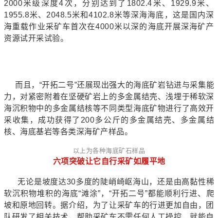
2000米级深度4次，分别达到了1802.4米、1929.9米、
1955.8米、2048.5米和4102.8米等深海海底，这是国内深
海重载作业采矿车首次在4000米以深的海底开展深海矿产
资源试开采试验。
而且，“开拓二号”还展现出强大的海底矿岩钻进与采集能
力，对紧密附着在坚硬矿岩上的多金属结壳、浅埋于稀软深
海沉积物中的多金属结核等不同类型海底矿物进行了高效开
采收集，成功获得了200多公斤的多金属结壳、多金属结
核、海底基岩等各类深海矿产样品。
以上为各种海底矿石样品
六项突破让它自行采矿如履平地
无论是坡度达30多度的陡峭崎岖海山，还是由高黏性稀
软沉积物堆积的海底“滩涂”，“开拓二号”都能顺利行进、爬
坡和原地回转。据介绍，为了让采矿车的行进更加自由，团
队研发了相关技术，帮助采矿车不需任何人工操控，就能自