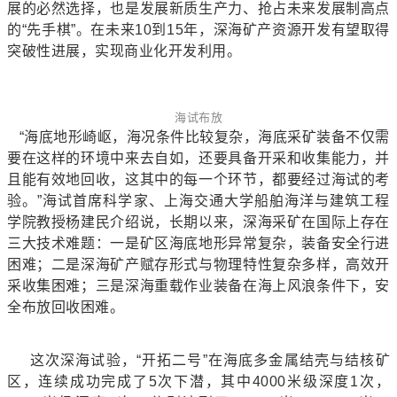
展的必然选择，也是发展新质生产力、抢占未来发展制高点
的“先手棋”。在未来10到15年，深海矿产资源开发有望取得
突破性进展，实现商业化开发利用。
海试布放
“海底地形崎岖，海况条件比较复杂，海底采矿装备不仅需
要在这样的环境中来去自如，还要具备开采和收集能力，并
且能有效地回收，这其中的每一个环节，都要经过海试的考
验。”海试首席科学家、上海交通大学船舶海洋与建筑工程
学院教授杨建民介绍说，长期以来，深海采矿在国际上存在
三大技术难题：一是矿区海底地形异常复杂，装备安全行进
困难；二是深海矿产赋存形式与物理特性复杂多样，高效开
采收集困难；三是深海重载作业装备在海上风浪条件下，安
全布放回收困难。
这次深海试验，“开拓二号”在海底多金属结壳与结核矿
区，连续成功完成了5次下潜，其中4000米级深度1次，